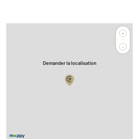
Afficher sur la carte :
+
Agence
Biens vendus
-
Demander la localisation
Vue globale
2
Surface totale : 83,0 m
2
Surface habitable : 83,0 m
Type d'appartement : F3
ème
Étage : 5
Nombre de pièces : 3
[Voir le détail]
Année construction : 1965