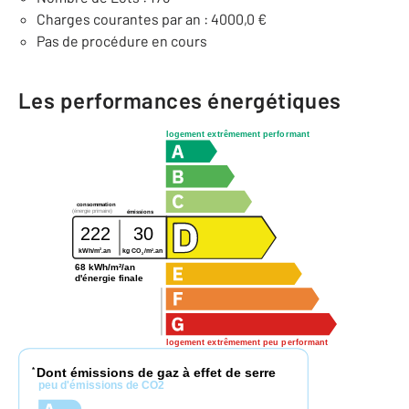
Charges courantes par an : 4000,0 €
Pas de procédure en cours
Les performances énergétiques
logement extrêmement performant
consommation
(énergie primaire)
émissions
222
30
2
2
kWh/m
.an
kg CO
/m
.an
2
68 kWh/m²/an
d'énergie finale
logement extrêmement peu performant
Dont émissions de gaz à effet de serre
*
peu d'émissions de CO2