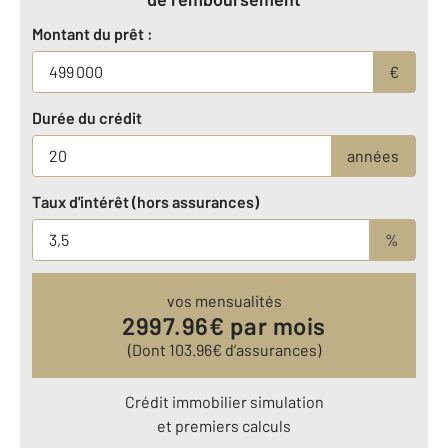
Montant du prêt :
€
Durée du crédit
années
Taux d'intérêt (hors assurances)
%
vos mensualités
2997.96
€ par mois
(Dont
103.96
€ d’assurances)
Crédit immobilier simulation
et premiers calculs