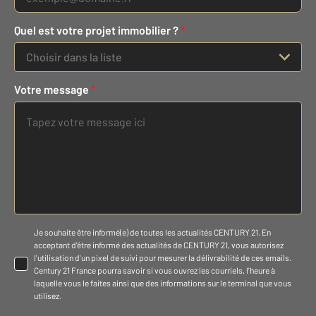
Quel est votre projet immobilier ?
*
Choisir dans la liste
Votre message
*
Je souhaite être informé(e) de toutes les actualités CENTURY 21. En
acceptant d'être informé des actualités de CENTURY 21, vous autorisez
l'utilisation d'un pixel de suivi pour mesurer la délivrabilité de ces emails.
Century 21 France pourra savoir si vous ouvrez les courriels, l'heure à
laquelle vous le faites ainsi que des informations sur le terminal que vous
utilisez.