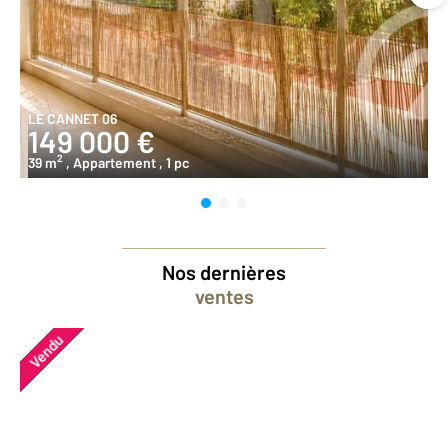
LE CANNET 06
149 000 €
2
39 m
, Appartement
, 1 pc
Nos dernières
ventes
Vendu