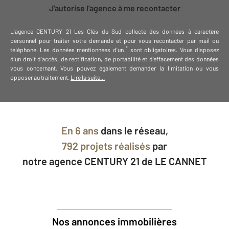
J'autorise l'agence à me recontacter
L'agence
CENTURY 21 Les Clés du Sud
collecte des données à caractère
personnel
pour traiter votre demande et pour vous recontacter par mail ou
*
téléphone
.
Les données mentionnées d'un
sont obligatoires. Vous disposez
d'un droit d'accès, de rectification, de portabilité et d'effacement des données
vous concernant. Vous pouvez également demander la limitation ou vous
opposer au traitement.
Lire la suite...
En
6 ans
dans le réseau,
792 projets réalisés
par
notre agence CENTURY 21 de LE CANNET
Nos annonces immobilières