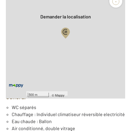
-
Demander la localisation
Vue globale
2
Surface totale : 120 m
2
Surface habitable : 120 m
Nombre de pièces : 5
[Voir le détail]
Équipements
500 m
©
Mappy
Général
WC séparés
Chauffage : Individuel climatiseur réversible electricité
Eau chaude : Ballon
Air conditionné, double vitrage