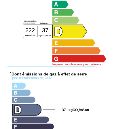
consommation
(énergie primaire)
émissions
222
37
2
2
kWh/m
.an
kg CO
/m
.an
2
logement extrêmement peu performant
Dont émissions de gaz à effet de serre
*
peu d'émissions de CO2
37
kgCO
/m
.an
2
2