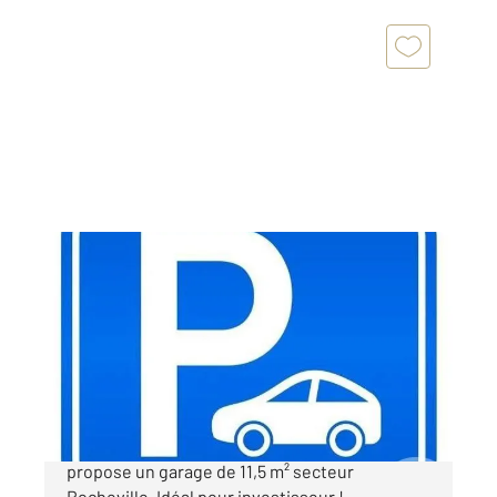
LE CANNET 06
2
11,50 m
Ref : 1952
Parking à vendre
30 000 €
Votre agence Century 21 Les Clés Du Sud vous
propose un garage de 11,5 m² secteur
Rocheville. Idéal pour investisseur !