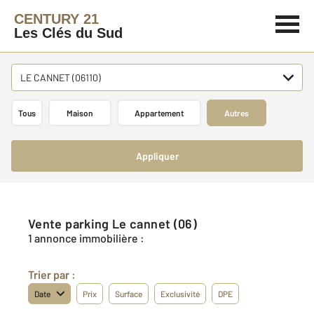
CENTURY 21
Les Clés du Sud
LE CANNET (06110)
Tous
Maison
Appartement
Autres
Appliquer
Vente parking Le cannet (06)
1 annonce immobilière :
Trier par :
Date
Prix
Surface
Exclusivité
DPE