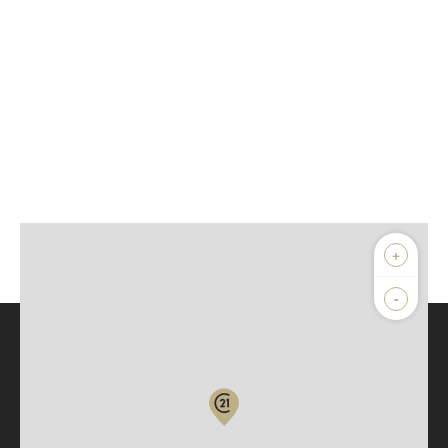
+
-
Parlons de vous, parlons biens