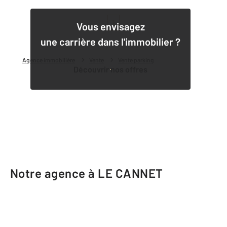
1
Vous envisagez
une carrière dans l'immobilier ?
Agence immobilière
Vente
Vente parking
Découvrir nos offres
Notre agence à LE CANNET