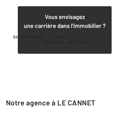
1
Vous envisagez
une carrière dans l'immobilier ?
Agence immobilière
Location
Découvrir nos offres
Notre agence à LE CANNET